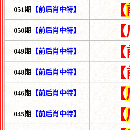
【
051期
【前后肖中特】
【
050期
【前后肖中特】
【
049期
【前后肖中特】
【
048期
【前后肖中特】
【
046期
【前后肖中特】
【
045期
【前后肖中特】