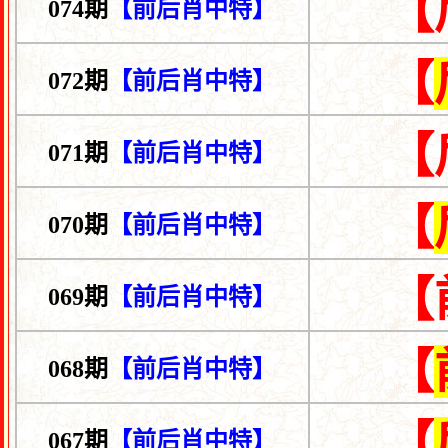
【
074期
【前后肖中特】
【
072期
【前后肖中特】
【
071期
【前后肖中特】
【
070期
【前后肖中特】
【
069期
【前后肖中特】
【
068期
【前后肖中特】
【
067期
【前后肖中特】