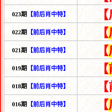
【
023期
【前后肖中特】
【
022期
【前后肖中特】
【
021期
【前后肖中特】
【
019期
【前后肖中特】
【
018期
【前后肖中特】
【
016期
【前后肖中特】