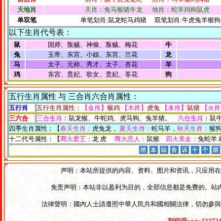
天地肖
天肖：兔马猴猪牛龙 地肖：蛇羊鸡狗鼠虎
单双笔
单笔划肖:鼠龙蛇马鸡猪 双笔划肖:牛虎兔羊猴狗
以下生肖代号表：
鼠
国师、叛贼、神偷、叛贼、梅花
牛
兔
玉帝、东宫、小姐、东宫、兰花
龙
马
太子、元帅、秀才、太子、杏花
羊
鸡
东宫、贵妃、歌女、贵妃、苓花
狗
五行生肖属性 与 三合肖六合肖属性：
五行肖
五行生肖属性：
【金肖】
猴鸡
【木肖】
虎兔
【水肖】
鼠猪
【火肖
三六合
三合生肖
：鼠龙猴、牛蛇鸡、虎马狗、兔羊猪。
六合生肖
：鼠
四季生肖属性：【
春天生肖：
虎兔龙，
夏天生肖：
蛇马羊，
秋天生肖：
猴
十二代号属性：【
两大君王：
龙 虎
两大恶人：
鼠猴
四大美女：
兔蛇羊 
声明：本站所提供的内容、资料、图片和资讯，只应用在
免责声明：本站非以盈利为目的，全部信息都是免费的。站
法律聲明：國內人士請遵照中華人民共和國相關法律，切勿參與
刘伯温www.222724