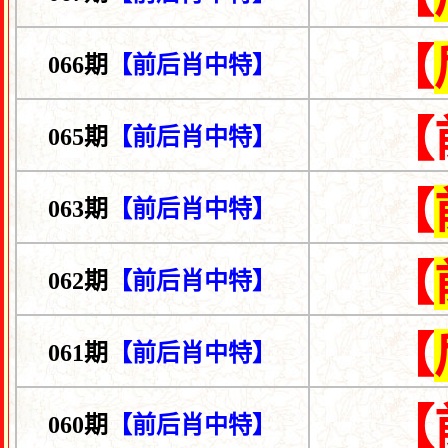
【
066期
【前后肖中特】
【
065期
【前后肖中特】
【
063期
【前后肖中特】
【
062期
【前后肖中特】
【
061期
【前后肖中特】
【
060期
【前后肖中特】