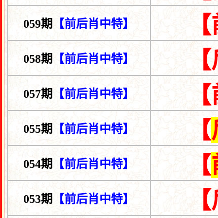
【
059期
【前后肖中特】
【
058期
【前后肖中特】
【
057期
【前后肖中特】
【
055期
【前后肖中特】
【
054期
【前后肖中特】
【
053期
【前后肖中特】